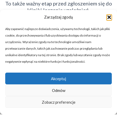
To także ważny etap przed zgłoszeniem się do
kliniki leczenia uzależnień.
Zarządzaj zgodą
Aby zapewnić najlepsze doświadczenia, używamy technologii, takich jak pliki
cookie, do przechowywania i/lub uzyskiwania dostępu do informacji o
urządzeniu. Wyrażenie zgody na te technologie umożliwi nam
przetwarzanie danych, takich jak zachowanie podczas przeglądania lub
ZADZWOŃ - POMOŻEMY - 24H/7
unikalne identyfikatory na tej stronie. Brak zgody lub wycofanie zgody może
negatywnie wpłynąć na niektóre funkcje i funkcjonalności.
+48 511 291 001
Akceptuj
Odmów
© 2019-2025 Copyright Detox Alkoholowy 24h/7
Zobacz preferencje
Zakaz kopiowania tekstów, zdjęć i grafik.