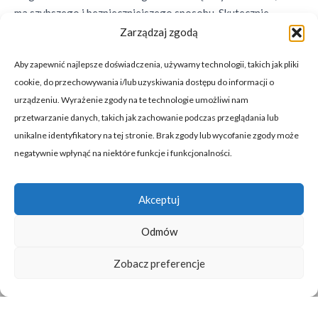
ma szybszego i bezpieczniejszego sposobu. Skutecznie,
szybko i dyskretnie – oto nasze zasady, które jak dotąd udaje
Zarządzaj zgodą
nam się wcielić w życie ku zadowoleniu Klientów.
Aby zapewnić najlepsze doświadczenia, używamy technologii, takich jak pliki
cookie, do przechowywania i/lub uzyskiwania dostępu do informacji o
urządzeniu. Wyrażenie zgody na te technologie umożliwi nam
przetwarzanie danych, takich jak zachowanie podczas przeglądania lub
ZADZWOŃ - POMOŻEMY - 24H/7
unikalne identyfikatory na tej stronie. Brak zgody lub wycofanie zgody może
negatywnie wpłynąć na niektóre funkcje i funkcjonalności.
+48 511 291 001
Akceptuj
Odmów
© 2019-2025 Copyright Detox Alkoholowy 24h/7
Zobacz preferencje
Zakaz kopiowania tekstów, zdjęć i grafik.