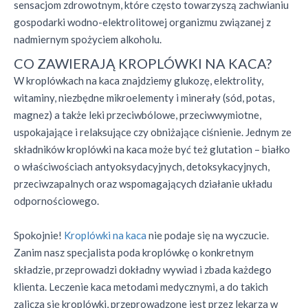
sensacjom zdrowotnym, które często towarzyszą zachwianiu
gospodarki wodno-elektrolitowej organizmu związanej z
nadmiernym spożyciem alkoholu.
CO ZAWIERAJĄ KROPLÓWKI NA KACA?
W kroplówkach na kaca znajdziemy glukozę, elektrolity,
witaminy, niezbędne mikroelementy i minerały (sód, potas,
magnez) a także leki przeciwbólowe, przeciwwymiotne,
uspokajające i relaksujące czy obniżające ciśnienie. Jednym ze
składników kroplówki na kaca może być też glutation – białko
o właściwościach antyoksydacyjnych, detoksykacyjnych,
przeciwzapalnych oraz wspomagających działanie układu
odpornościowego.
Spokojnie!
Kroplówki na kaca
nie podaje się na wyczucie.
Zanim nasz specjalista poda kroplówkę o konkretnym
składzie, przeprowadzi dokładny wywiad i zbada każdego
klienta. Leczenie kaca metodami medycznymi, a do takich
zalicza się kroplówki, przeprowadzone jest przez lekarza w