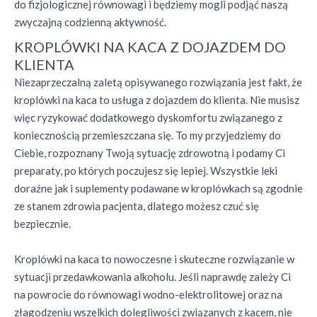
do fizjologicznej równowagi i będziemy mogli podjąć naszą
zwyczajną codzienną aktywność.
KROPLÓWKI NA KACA Z DOJAZDEM DO
KLIENTA
Niezaprzeczalną zaletą opisywanego rozwiązania jest fakt, że
kroplówki na kaca to usługa z dojazdem do klienta. Nie musisz
więc ryzykować dodatkowego dyskomfortu związanego z
koniecznością przemieszczana się. To my przyjedziemy do
Ciebie, rozpoznany Twoją sytuację zdrowotną i podamy Ci
preparaty, po których poczujesz się lepiej. Wszystkie leki
doraźne jak i suplementy podawane w kroplówkach są zgodnie
ze stanem zdrowia pacjenta, dlatego możesz czuć się
bezpiecznie.
Kroplówki na kaca to nowoczesne i skuteczne rozwiązanie w
sytuacji przedawkowania alkoholu. Jeśli naprawdę zależy Ci
na powrocie do równowagi wodno-elektrolitowej oraz na
złagodzeniu wszelkich dolegliwości związanych z kacem, nie